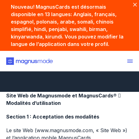
Nouveau! MagnusCards est désormais
disponible en 13 langues: Anglais, français,
espagnol, polonais, arabe, somali, chinois
simplifié, hindi, penjabi, swahili, birman,
kinyarwanda, kirundi. Vous pouvez modifier la
langue de l’application dans votre profil.
ACCUEIL
CONDITIONS
Conditions
Site Web de Magnusmode et MagnusCards® 
Modalités d’utilisation
Section 1 : Acceptation des modalités
Le site Web (www.magnusmode.com, « Site Web »)
et l’application mobile MagnusCards