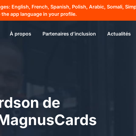
s: English, French, Spanish, Polish, Arabic, Somali, Simpli
the app language in your profile.
À propos
Partenaires d’inclusion
Actualités
ardson de
 MagnusCards