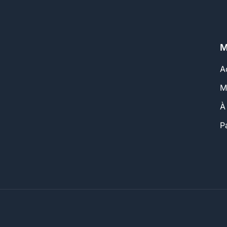
M
A
M
À
P