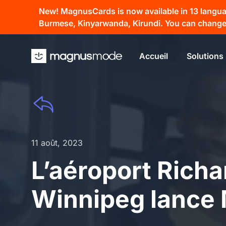
New! MagnusCards is now available in 13 language
Burmese, Kinyarwanda, Kirundi. You can change 
Accueil
Solutions
11 août, 2023
L’aéroport Rich
Winnipeg lance