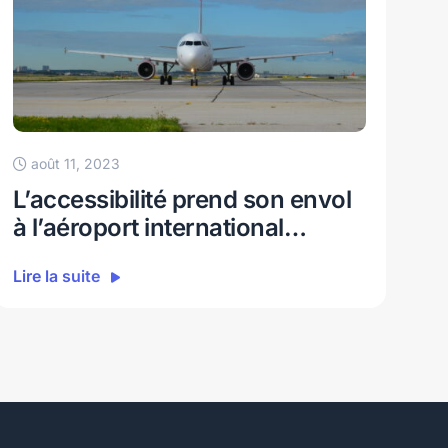
août 11, 2023
a
L’accessibilité prend son envol
Ch
à l’aéroport international
pa
Pearson de Toronto
Lire la suite
Lir