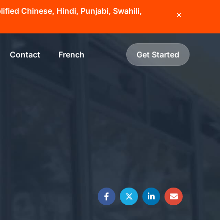
fied Chinese, Hindi, Punjabi, Swahili,
Contact
French
Get Started