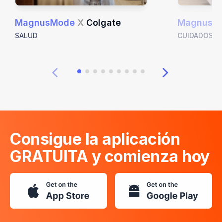
MagnusMode
X
Colgate
MagnusM
SALUD
CUIDADOS E
Consigue la aplicación
GRATUITA y comienza hoy