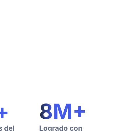
+
8
M+
s del
Logrado con