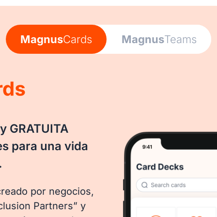
Magnus
Cards
Magnus
Teams
a y GRATUITA
es para una vida
.
creado por negocios,
clusion Partners” y