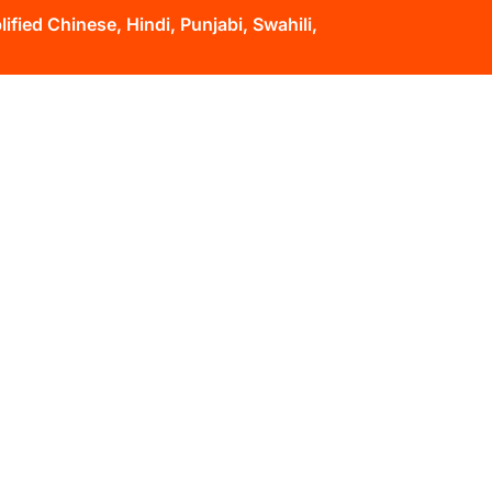
fied Chinese, Hindi, Punjabi, Swahili,
ntacto
Spanish
Get Started