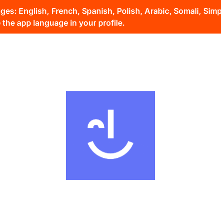
s: English, French, Spanish, Polish, Arabic, Somali, Simpli
the app language in your profile.
s
Acerca de
Inclusion Partners
Noticias
Co