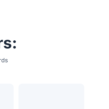
rs:
rds