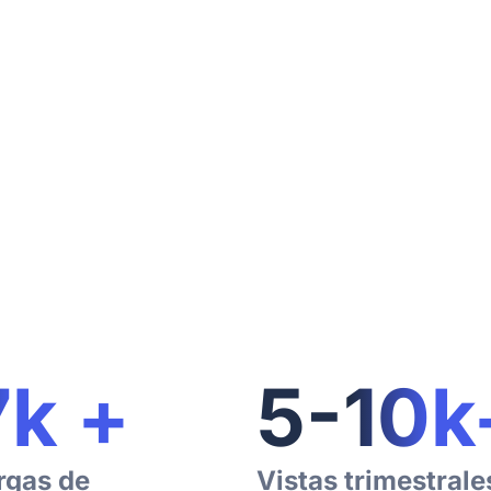
7
k +
5-
10
k
rgas de
Vistas trimestrale