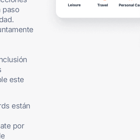
a paso
idad.
juntamente
nclusión
s
le este
rds están
ate por
de