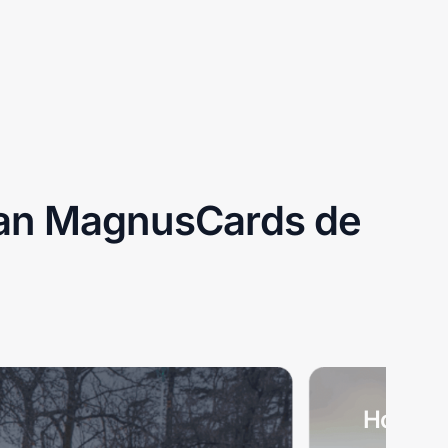
tiVan MagnusCards de
How to 