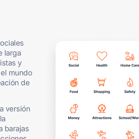
sociales
e larga
istas y
n el mundo
eación de
a versión
la
a barajas
ucciones