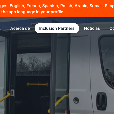
s: English, French, Spanish, Polish, Arabic, Somali, Simpli
the app language in your profile.
s
Acerca de
Inclusion Partners
Noticias
Co