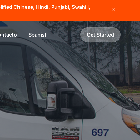
fied Chinese, Hindi, Punjabi, Swahili,
ntacto
Spanish
Get Started