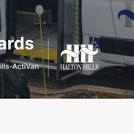
ards
ills-ActiVan