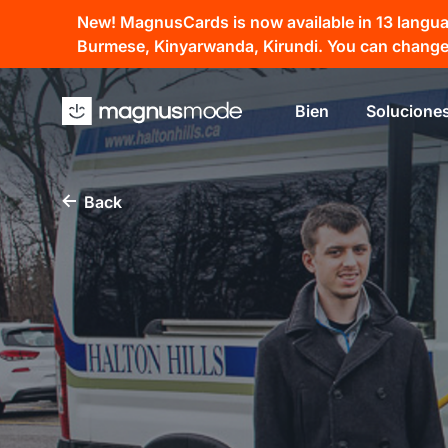
New! MagnusCards is now available in 13 language
Burmese, Kinyarwanda, Kirundi. You can change 
Bien
Solucione
Back