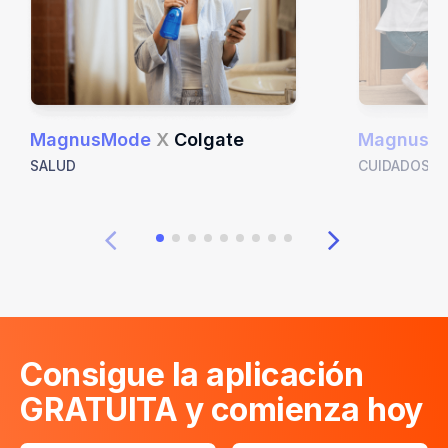
MagnusMode
X
Colgate
MagnusM
SALUD
CUIDADOS E
Consigue la aplicación
GRATUITA y comienza hoy