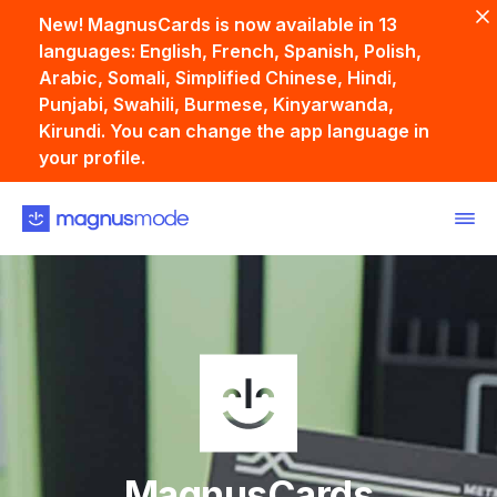
New! MagnusCards is now available in 13
languages: English, French, Spanish, Polish,
Arabic, Somali, Simplified Chinese, Hindi,
Punjabi, Swahili, Burmese, Kinyarwanda,
Kirundi. You can change the app language in
your profile.
Back
MagnusCards