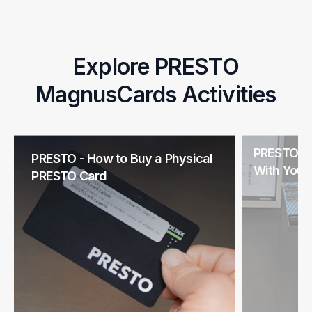
Explore PRESTO
MagnusCards Activities
PRESTO – 
PRESTO - How to Buy a Physical
With Your
PRESTO Card